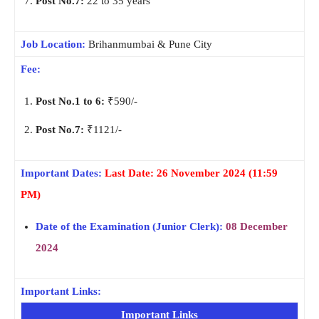
Post No.7:
22 to 35 years
Job Location:
Brihanmumbai & Pune City
Fee:
Post No.1 to 6:
₹590/-
Post No.7:
₹1121/-
Important Dates:
Last Date: 26 November 2024
(11:59
PM)
Date of the Examination (Junior Clerk):
08 December
2024
Important Links:
Important Links