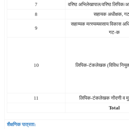
7
वरिष्ठ अभिलेखापाल/वरिष्ठ लिपिक/
8
सहायक अधीक्षक, ग
सहाय्यक मत्स्यव्यवसाय विकास अधि
9
गट-क
10
लिपिक-टंकलेखक (विविध नियुक्त
11
लिपिक-टंकलेखक नोंदणी व मुद
Total
शैक्षणिक पात्रता: