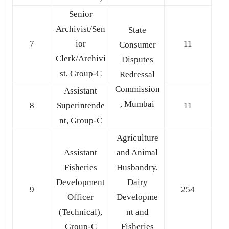
Senior
Archivist/Sen
State
7
ior
11
Consumer
Clerk/Archivi
Disputes
st, Group-C
Redressal
Commission
Assistant
, Mumbai
8
Superintende
11
nt, Group-C
Agriculture
Assistant
and Animal
Fisheries
Husbandry,
Development
Dairy
9
254
Officer
Developme
(Technical),
nt and
Group-C
Fisheries