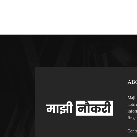
AB
Majhi
notif
infor
finge
Conta