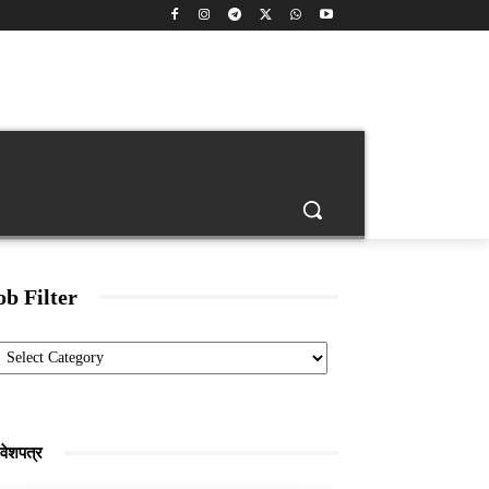
back
Age Calculator
Banking
Engineering Jobs
ob Filter
Categories
रवेशपत्र