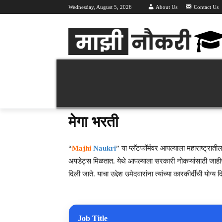
Wednesday, August 5, 2026
About Us
Contact Us
Majhi Naukri | माझी नौकरी | Latest Recruitment 
वर्तमान भरती 2026
महा भरती
हॉल तिक
मेगा भरती
“
Majhi
Naukri
” या प्लॅटफॉर्मवर आपल्याला महाराष्ट्राती
अपडेट्स मिळतात. येथे आपल्याला सरकारी नोकऱ्यांसाठी जाही
दिली जाते. याचा उद्देश उमेदवारांना त्यांच्या कारकीर्दीची य
Job Title