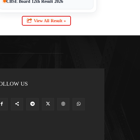
CBSE Board 12th Result 2026
View All Result »
OLLOW US