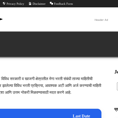
Privacy Policy
Disclaimer
Feedback Form
Header Ad
Jobs
ीट
परीक्षा निकाल
परीक्षा
All PYQ
Tools
Feed
J
ल विविध सरकारी व खाजगी क्षेत्रातील मेगा भरती संबंधी ताज्या माहितीची
र झालेल्या विविध भरती प्रक्रिया, आवश्यक अटी आणि अर्ज करण्याची माहिती
ोग्य दिशा आणि उत्तम नोकरी मिळवण्यासाठी मदत करणे आहे.
प्
Last Date