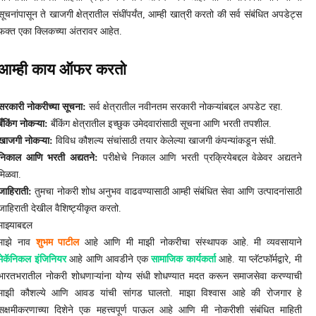
सूचनांपासून ते खाजगी क्षेत्रातील संधींपर्यंत, आम्ही खात्री करतो की सर्व संबंधित अपडेट्स
फक्त एका क्लिकच्या अंतरावर आहेत.
आम्ही काय ऑफर करतो
सरकारी नोकरीच्या सूचना:
सर्व क्षेत्रातील नवीनतम सरकारी नोकऱ्यांबद्दल अपडेट रहा.
बँकिंग नोकऱ्या:
बँकिंग क्षेत्रातील इच्छुक उमेदवारांसाठी सूचना आणि भरती तपशील.
खाजगी नोकऱ्या:
विविध कौशल्य संचांसाठी तयार केलेल्या खाजगी कंपन्यांकडून संधी.
निकाल आणि भरती अद्यतने:
परीक्षेचे निकाल आणि भरती प्रक्रियेबद्दल वेळेवर अद्यतने
मिळवा.
जाहिराती:
तुमचा नोकरी शोध अनुभव वाढवण्यासाठी आम्ही संबंधित सेवा आणि उत्पादनांसाठी
जाहिराती देखील वैशिष्ट्यीकृत करतो.
माझ्याबद्दल
माझे नाव
शुभम पाटील
आहे आणि मी माझी नोकरीचा संस्थापक आहे. मी व्यवसायाने
मेकॅनिकल इंजिनियर
आहे आणि आवडीने एक
सामाजिक कार्यकर्ता
आहे. या प्लॅटफॉर्मद्वारे, मी
भारतभरातील नोकरी शोधणाऱ्यांना योग्य संधी शोधण्यात मदत करून समाजसेवा करण्याची
माझी कौशल्ये आणि आवड यांची सांगड घालतो. माझा विश्वास आहे की रोजगार हे
सक्षमीकरणाच्या दिशेने एक महत्त्वपूर्ण पाऊल आहे आणि मी नोकरीशी संबंधित माहिती