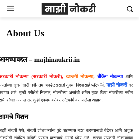
About Us
आमच्याबद्दल – majhinaukrii.in
सरकारी नोकऱ्या (सरकारी नोकरी),
खाजगी नोकऱ्या,
बँकिंग नोकऱ्या
आणि
माझी नोकरी
भरतीच्या सूचनांसाठी नवीनतम अपडेट्ससाठी तुमचा विश्वासार्ह प्लॅटफॉर्म,
वर
स्वागत आहे. तुम्ही परीक्षेचे निकाल, नोकरीच्या अर्जाची अंतिम मुदत किंवा नोकरीच्या नवीन
संधी शोधत असाल तर तुम्ही एकदम बरोबर प्लॅटफॉर्म वर आलेला आहात.
आमचे मिशन
माझी नोकरी येथे, नोकरी शोधणाऱ्यांना पुढे राहण्यास मदत करण्यासाठी वेळेवर आणि अचूक
नोकरीशी संबंधित माहिती प्रदान करण्याचे आमचे ध्येय आहे. ताज्या सरकारी नोकऱ्यांच्या