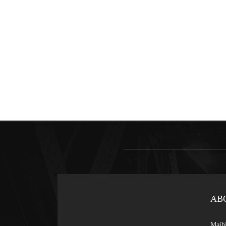
AB
Majhi