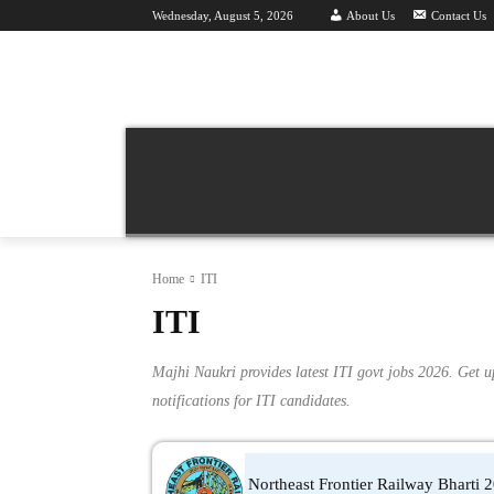
Wednesday, August 5, 2026
About Us
Contact Us
Majhi Naukri | माझी नौकरी | Latest Recruitment 
वर्तमान भरती 2026
महा भरती
हॉल तिक
Home
ITI
ITI
Majhi Naukri provides latest ITI govt jobs 2026. Get upd
notifications for ITI candidates.
Northeast Frontier Railway Bharti 2026: प