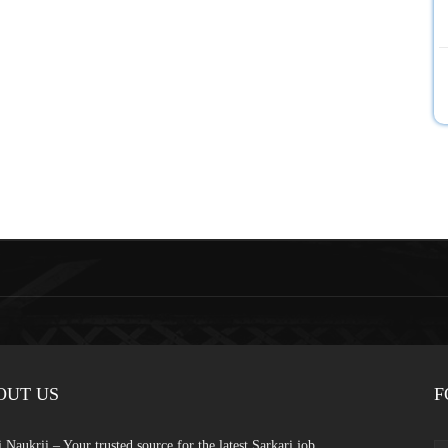
OUT US
F
 Naukrii – Your trusted source for the latest Sarkari job