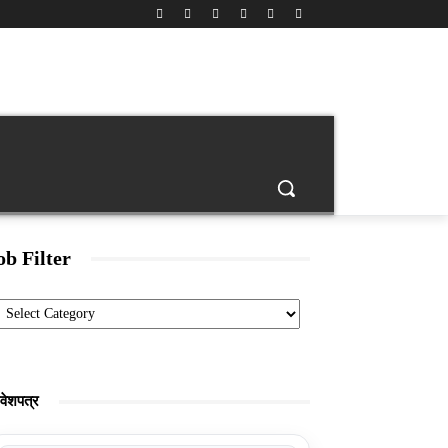
back
Age Calculator
Banking
Engineering Jobs
ob Filter
Categories
रवेशपत्र