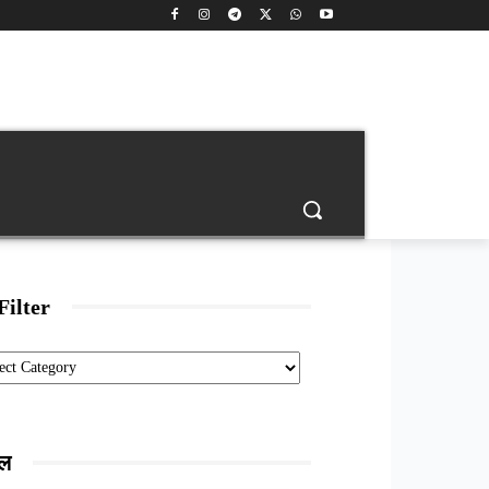
back
Age Calculator
Banking
Engineering Jobs
Filter
ories
ाल