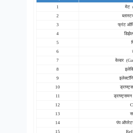
1
मेट 
2
ब्लास्
3
फ्रंट ऑफ
4
डिझेल
5
6
7
वेल्डर (Ga
8
इलेक
9
इलेक्टॉन
10
ड्राफ्ट
11
ड्राफ्ट्सम
12
C
13
सर
14
पंप ऑपरेट
15
Ref