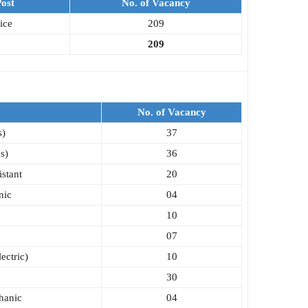
ost
No. of Vacancy
ice
209
209
No. of Vacancy
s)
37
s)
36
istant
20
nic
04
10
07
ectric)
10
30
hanic
04