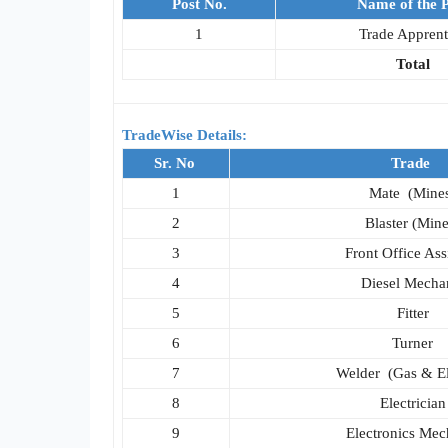
Post No.
Name of the P
1
Trade Apprent
Total
TradeWise Details:
Sr. No
Trade
1
Mate (Mine
2
Blaster (Mine
3
Front Office Ass
4
Diesel Mecha
5
Fitter
6
Turner
7
Welder (Gas & El
8
Electrician
9
Electronics Mec