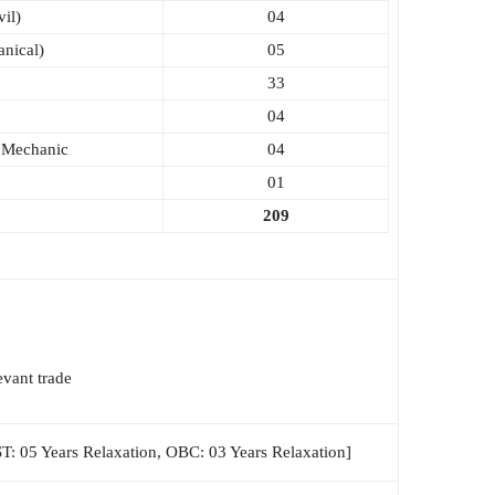
il)
04
nical)
05
33
04
 Mechanic
04
01
209
levant trade
T: 05 Years Relaxation, OBC: 03 Years Relaxation]