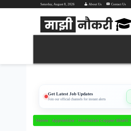
Saturday, August 8, 2026
About Us
Contact Us
Majhi Naukri | माझी नौकरी | Latest Recruitment 
वर्तमान भरती 2026
महा भरती
हॉल तिक
Get Latest Job Updates
Join our official channels for instant alerts
Home
Apprentice
Hindustan Copper Bharti 2025: 