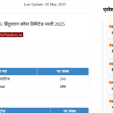
Last Update: 20 May 2025
प्रवे
 हिंदुस्तान कॉपर लिमिटेड भरती 2025
iNaukrii.in
क
व
े नाव
पद संख्या
प्रेंटिस
209
tal
209
प
ट्रेड
पद संख्या