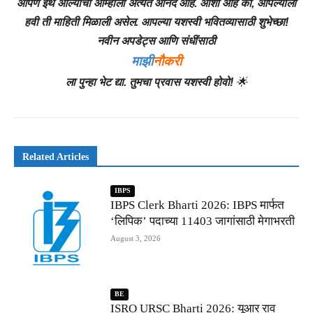
आपण इथे आल्याचा आम्हाला अत्यंत आनंद आहे. आशा आहे की, आपल्याला
हवी ती माहिती मिळाली असेल. आपल्या यशस्वी भवितव्यासाठी शुभेच्छा!
नवीन अपडेट्स आणि संधींसाठी
माझी
नौकरी
ला पुन्हा भेट द्या. तुमचा प्रवास यशस्वी होवो!
🌟
Related Articles
IBPS
IBPS Clerk Bharti 2026: IBPS मार्फत
‘लिपिक’ पदाच्या 11403 जागांसाठी मेगाभरती
August 3, 2026
BE
ISRO URSC Bharti 2026: यूआर राव