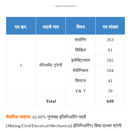
- Advertisement -
पद क्र.
पदाचे नाव
विषय
पद संख्या
मायनिंग
263
सिव्हिल
91
इलेक्ट्रिकल
102
1
मॅनेजमेंट ट्रेनी
मेकॅनिकल
104
सिस्टम
41
E& T
39
Total
640
शैक्षणिक पात्रता:
(i) 60% गुणांसह इंजिनिअरिंग पदवी
(Mining/Civil/Electrical/Mechanical) इंजिनिअरिंग) किंवा प्रथम श्रेणी