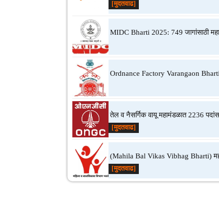
[मुदतवाढ]
MIDC Bharti 2025: 749 जागांसाठी महार
Ordnance Factory Varangaon Bhar
तेल व नैसर्गिक वायू महामंडळात 2236 पदां
[मुदतवाढ]
(Mahila Bal Vikas Vibhag Bharti) महारा
[मुदतवाढ]