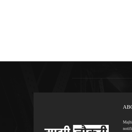
AB
Majhi
notif