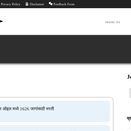
Privacy Policy
Disclaimer
Feedback Form
Header Ad
Jobs
ीट
परीक्षा निकाल
परीक्षा
All PYQ
Tools
Feed
J
 ऑइल मध्ये 1626 जागांसाठी भरती
प्