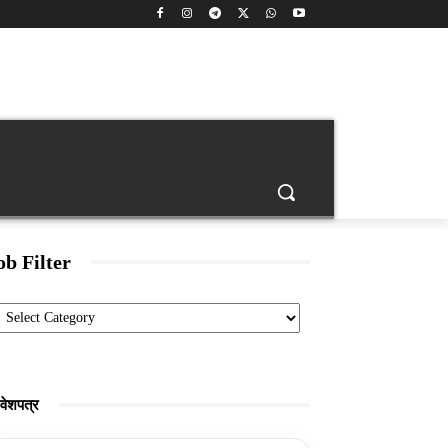
back
Age Calculator
Banking
Engineering Jobs
ob Filter
Categories
रवेशपत्र