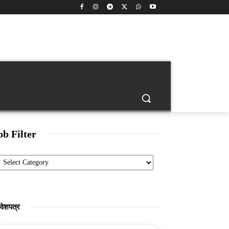
back
Age Calculator
Banking
Engineering Jobs
ob Filter
Categories
रवेशपत्र