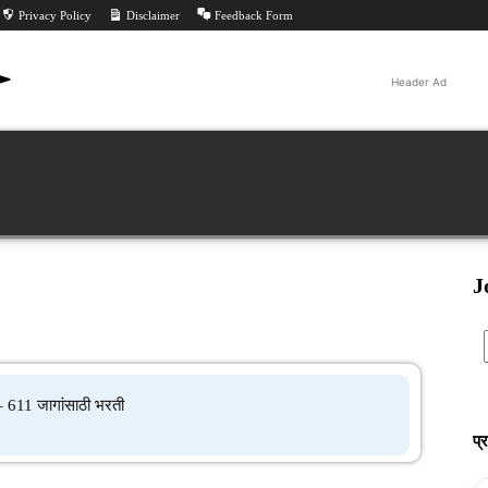
Privacy Policy
Disclaimer
Feedback Form
Header Ad
Jobs
ीट
परीक्षा निकाल
परीक्षा
All PYQ
Tools
Feed
J
611 जागांसाठी भरती
प्