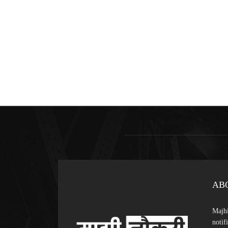
AB
Majhi
notif