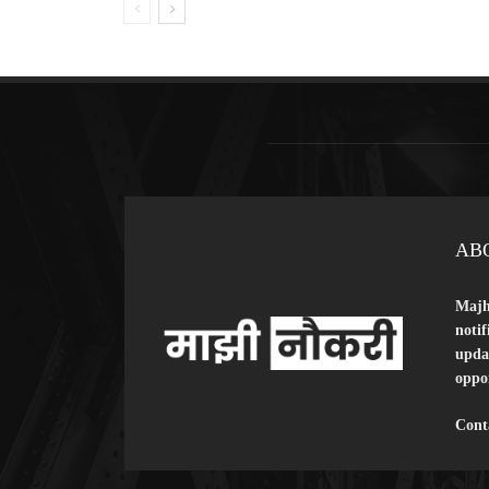
AB
Majhi
notif
updat
oppor
Cont