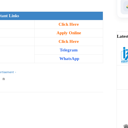
tant Links
Click Here
Apply Online
Lates
Click Here
Telegram
WhatsApp
ertisement -
n
WhatsApp
Facebook
X