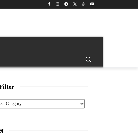
back
Age Calculator
Banking
Engineering Jobs
Filter
ories
ाल