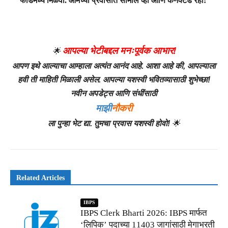
फीडमध्ये मिळवा. आमच्या प्रवासात सामील व्हा आणि कनेक्टेड रहा!
आपल्या भेटीबद्दल मनःपूर्वक आभार!
🌟
आपण इथे आल्याचा आम्हाला अत्यंत आनंद आहे. आशा आहे की, आपल्याला
हवी ती माहिती मिळाली असेल. आपल्या यशस्वी भवितव्यासाठी शुभेच्छा!
नवीन अपडेट्स आणि संधींसाठी
माझी
नौकरी
ला पुन्हा भेट द्या. तुमचा प्रवास यशस्वी होवो!
🌟
Related Articles
IBPS
IBPS Clerk Bharti 2026: IBPS मार्फत
‘लिपिक’ पदाच्या 11403 जागांसाठी मेगाभरती