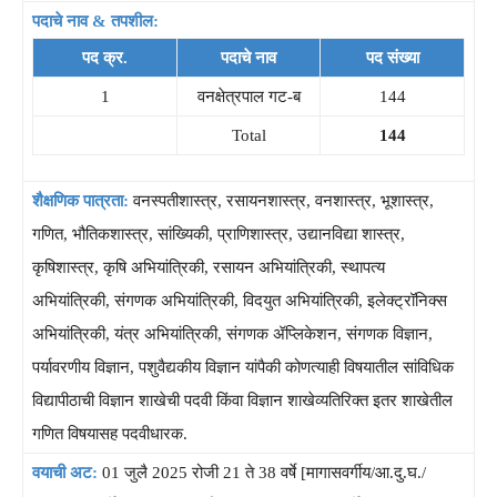
पदाचे नाव & तपशील:
पद क्र.
पदाचे नाव
पद संख्या
1
वनक्षेत्रपाल गट-ब
144
Total
144
शैक्षणिक पात्रता:
वनस्पतीशास्त्र, रसायनशास्त्र, वनशास्त्र, भूशास्त्र,
गणित, भौतिकशास्त्र, सांख्यिकी, प्राणिशास्त्र, उद्यानविद्या शास्त्र,
कृषिशास्त्र, कृषि अभियांत्रिकी, रसायन अभियांत्रिकी, स्थापत्य
अभियांत्रिकी, संगणक अभियांत्रिकी, विदयुत अभियांत्रिकी, इलेक्ट्रॉनिक्स
अभियांत्रिकी, यंत्र अभियांत्रिकी, संगणक ॲप्लिकेशन, संगणक विज्ञान,
पर्यावरणीय विज्ञान, पशुवैद्यकीय विज्ञान यांपैकी कोणत्याही विषयातील सांविधिक
विद्यापीठाची विज्ञान शाखेची पदवी किंवा विज्ञान शाखेव्यतिरिक्त इतर शाखेतील
गणित विषयासह पदवीधारक.
वयाची अट:
01 जुलै 2025 रोजी 21 ते 38 वर्षे [मागासवर्गीय/आ.दु.घ./