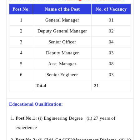
Post No.
Name of the Post
No. of Vacancy
1
General Manager
01
2
Deputy General Manager
02
3
Senior Officer
04
4
Deputy Manager
03
5
Asst. Manager
08
6
Senior Engineer
03
Total
21
Educational Qualification:
Post No.1:
(i) Engineering Degree (ii) 27 years of
experience