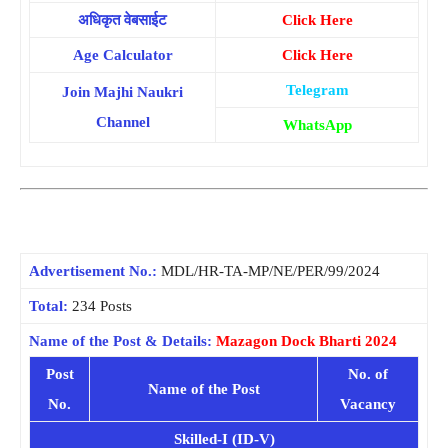
अधिकृत वेबसाईट
Click Here
Age Calculator
Click Here
Telegram
Join Majhi Naukri
Channel
WhatsApp
Advertisement No.:
MDL/HR-TA-MP/NE/PER/99/2024
Total:
234 Posts
Name of the Post & Details:
Mazagon Dock Bharti 2024
Post
No. of
Name of the Post
No.
Vacancy
Skilled-I (ID-V)