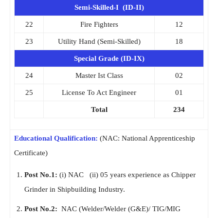
Semi-Skilled-I (ID-II)
22
Fire Fighters
12
23
Utility Hand (Semi-Skilled)
18
Special Grade (ID-IX)
24
Master Ist Class
02
25
License To Act Engineer
01
Total
234
Educational Qualification:
(NAC: National Apprenticeship
Certificate)
Post No.1:
(i) NAC (ii) 05 years experience as Chipper
Grinder in Shipbuilding Industry.
Post No.2:
NAC (Welder/Welder (G&E)/ TIG/MIG