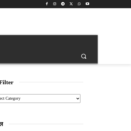
back
Age Calculator
Banking
Engineering Jobs
Filter
ories
ाल