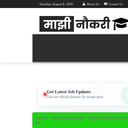
Saturday, August 8, 2026
About Us
Contact Us
Majhi Naukri | माझी नौकरी | Latest Recruitment 
वर्तमान भरती 2026
महा भरती
हॉल तिक
Get Latest Job Updates
Join our official channels for instant alerts
Home
Engineering Jobs
High Explosives Factor
91...