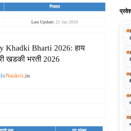
निकाल
प्रवे
Last Update:
21 Jan 2026
y Khadki Bharti 2026: हाय
क्टरी खडकी भरती 2026
क
hi
Naukrii
.in
व
प
पदाचे नाव
पद संख्या