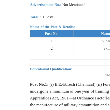
Advertisement No.:
Not Mentioned
Total:
91 Posts
Name of the Post & Details:
Post No.
Name 
1
Super
2
Ski
Educational Qualification:
- Adv
Post No.1:
(i) B.E./B.Tech (Chemical) (ii) F
undergone a minimum of one year of training
Apprentices Act, 1961—at Ordnance Factories
the manufacture of military ammunition and ex