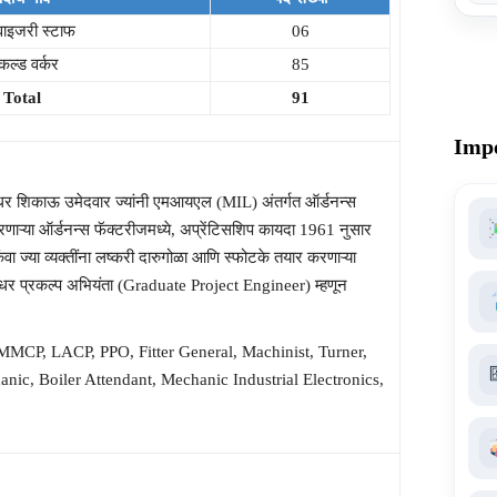
वाइजरी स्टाफ
06
किल्ड वर्कर
85
Total
91
Impo
र शिकाऊ उमेदवार ज्यांनी एमआयएल (MIL) अंतर्गत ऑर्डनन्स
रणाऱ्या ऑर्डनन्स फॅक्टरीजमध्ये, अप्रेंटिसशिप कायदा 1961 नुसार
िंवा ज्या व्यक्तींना लष्करी दारुगोळा आणि स्फोटके तयार करणाऱ्या
 पदवीधर प्रकल्प अभियंता (Graduate Project Engineer) म्हणून
, MMCP, LACP, PPO, Fitter General, Machinist, Turner,
anic, Boiler Attendant, Mechanic Industrial Electronics,