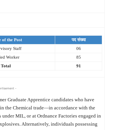
of the Post
पद संख्या
visory Staff
06
lled Worker
85
Total
91
ertisement -
ormer Graduate Apprentice candidates who have
 in the Chemical trade—in accordance with the
 under MIL, or at Ordnance Factories engaged in
plosives. Alternatively, individuals possessing