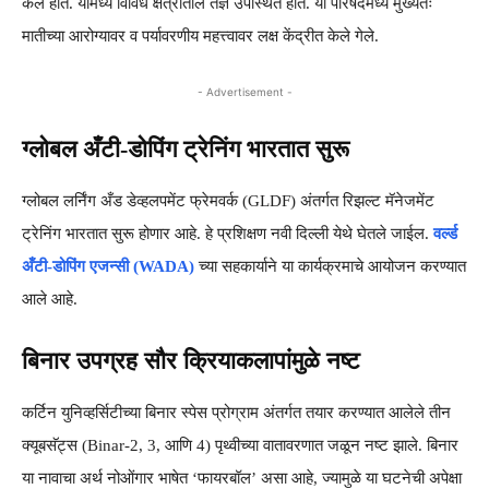
केले होते. यामध्ये विविध क्षेत्रातील तज्ञ उपस्थित होते. या परिषदेमध्ये मुख्यतः
मातीच्या आरोग्यावर व पर्यावरणीय महत्त्वावर लक्ष केंद्रीत केले गेले.
- Advertisement -
ग्लोबल अँटी-डोपिंग ट्रेनिंग भारतात सुरू
ग्लोबल लर्निंग अँड डेव्हलपमेंट फ्रेमवर्क (GLDF) अंतर्गत रिझल्ट मॅनेजमेंट
ट्रेनिंग भारतात सुरू होणार आहे. हे प्रशिक्षण नवी दिल्ली येथे घेतले जाईल.
वर्ल्ड
अँटी-डोपिंग एजन्सी (WADA)
च्या सहकार्याने या कार्यक्रमाचे आयोजन करण्यात
आले आहे.
बिनार उपग्रह सौर क्रियाकलापांमुळे नष्ट
कर्टिन युनिव्हर्सिटीच्या बिनार स्पेस प्रोग्राम अंतर्गत तयार करण्यात आलेले तीन
क्यूबसॅट्स (Binar-2, 3, आणि 4) पृथ्वीच्या वातावरणात जळून नष्ट झाले. बिनार
या नावाचा अर्थ नोओंगार भाषेत ‘फायरबॉल’ असा आहे, ज्यामुळे या घटनेची अपेक्षा