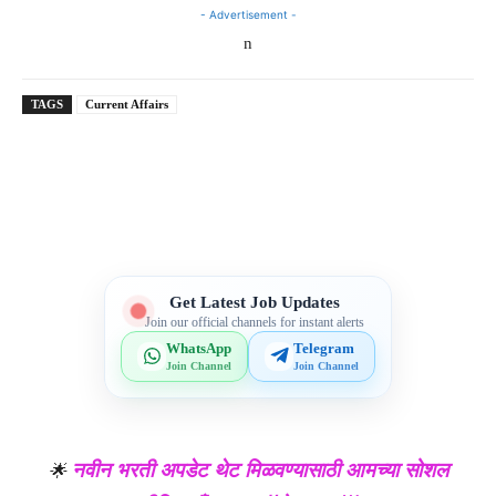
- Advertisement -
n
TAGS
Current Affairs
Telegram
WhatsApp
Facebook
X
Get Latest Job Updates
Join our official channels for instant alerts
WhatsApp
Telegram
Join Channel
Join Channel
नवीन भरती अपडेट थेट मिळवण्यासाठी आमच्या सोशल
🌟