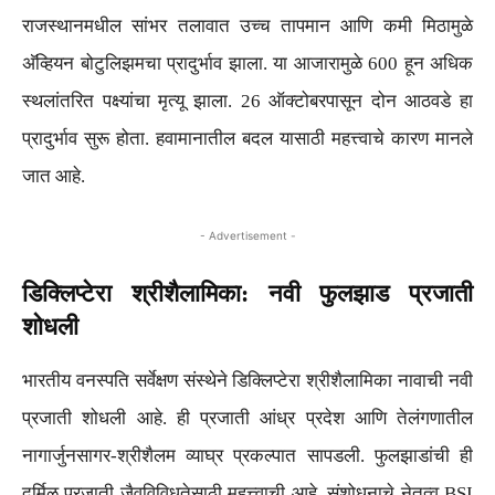
राजस्थानमधील सांभर तलावात उच्च तापमान आणि कमी मिठामुळे
अ‍ॅव्हियन बोटुलिझमचा प्रादुर्भाव झाला. या आजारामुळे 600 हून अधिक
स्थलांतरित पक्ष्यांचा मृत्यू झाला. 26 ऑक्टोबरपासून दोन आठवडे हा
प्रादुर्भाव सुरू होता. हवामानातील बदल यासाठी महत्त्वाचे कारण मानले
जात आहे.
- Advertisement -
डिक्लिप्टेरा श्रीशैलामिका: नवी फुलझाड प्रजाती
शोधली
भारतीय वनस्पति सर्वेक्षण संस्थेने डिक्लिप्टेरा श्रीशैलामिका नावाची नवी
प्रजाती शोधली आहे. ही प्रजाती आंध्र प्रदेश आणि तेलंगणातील
नागार्जुनसागर-श्रीशैलम व्याघ्र प्रकल्पात सापडली. फुलझाडांची ही
दुर्मिळ प्रजाती जैवविविधतेसाठी महत्त्वाची आहे. संशोधनाचे नेतृत्व BSI