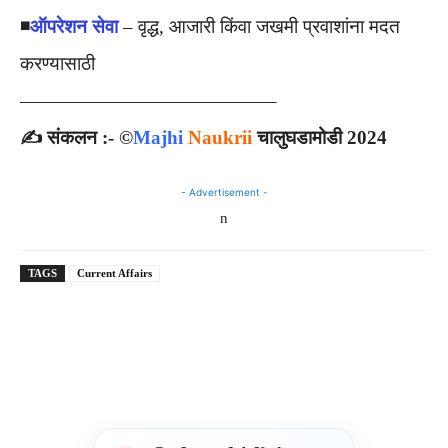
◾️
ऑपरेशन सेवा
– वृद्ध, आजारी किंवा जखमी प्रवाशांना मदत
करण्यासाठी
—————————————–
✍️ संकलन :- ©
Majhi
Naukrii
चालुघडामोडी 2024
- Advertisement -
n
TAGS
Current Affairs
Telegram
WhatsApp
Facebook
X