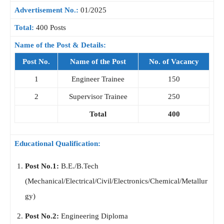
Advertisement No.:
01/2025
Total:
400 Posts
Name of the Post & Details:
Post No.
Name of the Post
No. of Vacancy
1
Engineer Trainee
150
2
Supervisor Trainee
250
Total
400
Educational Qualification:
Post No.1:
B.E./B.Tech
(Mechanical/Electrical/Civil/Electronics/Chemical/Metallur
gy)
Post No.2:
Engineering Diploma